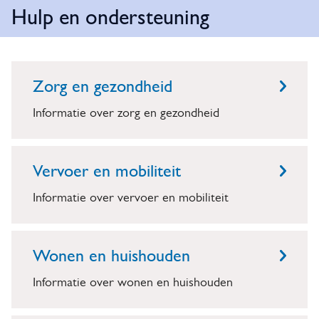
o
Hulp en ondersteuning
i
t
m
e
H
O
i
l
n
p
u
f
Zorg en gezondheid
a
d
i
l
d
Informatie over zorg en gezondheid
e
c
p
r
a
e
Vervoer en mobiliteit
w
t
n
e
Informatie over vervoer en mobiliteit
i
o
r
e
n
p
Wonen en huishouden
d
e
Informatie over wonen en huishouden
n
e