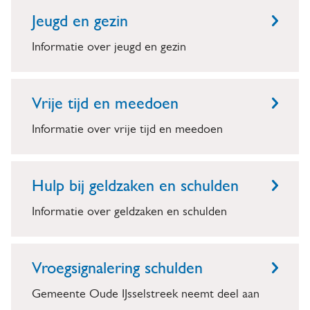
r
Jeugd en gezin
s
Informatie over jeugd en gezin
t
e
Vrije tijd en meedoen
u
Informatie over vrije tijd en meedoen
n
i
Hulp bij geldzaken en schulden
n
Informatie over geldzaken en schulden
g
Vroegsignalering schulden
Gemeente Oude IJsselstreek neemt deel aan