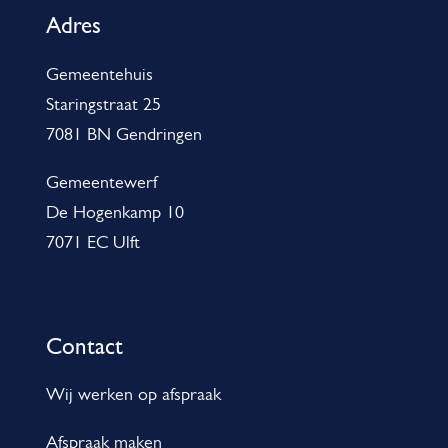
g
Adres
e
Gemeentehuis
m
Staringstraat 25
e
7081 BN Gendringen
n
e
Gemeentewerf
De Hogenkamp 10
i
7071 EC Ulft
n
f
o
Contact
r
m
Wij werken op afspraak
a
Afspraak maken