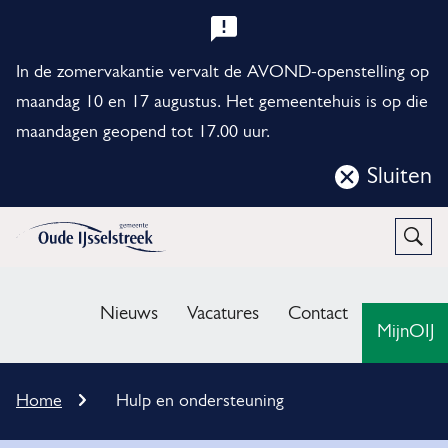
B
e
In de zomervakantie vervalt de AVOND-openstelling op
l
maandag 10 en 17 augustus. Het gemeentehuis is op die
maandagen geopend tot 17.00 uur.
a
n
Sluiten
Sluit
g
deze
r
notificatie
Open
Zoek
i
M
j
e
Nieuws
Vacatures
Contact
MijnOIJ
k
n
e
u
K
Home
Hulp en ondersteuning
n
r
u