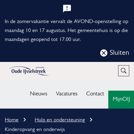
B
e
In de zomervakantie vervalt de AVOND-openstelling op
l
maandag 10 en 17 augustus. Het gemeentehuis is op die
maandagen geopend tot 17.00 uur.
a
n
Sluiten
Sluit
g
deze
r
notificatie
Open
Zoek
i
M
j
e
Nieuws
Vacatures
Contact
MijnOIJ
k
n
e
u
K
Home
Hulp en ondersteuning
n
r
Kinderopvang en onderwijs
u