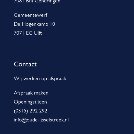
7081 BN Gendringen
n
j
e
Gemeentewerf
s
De Hogenkamp 10
i
7071 EC Ulft
n
f
o
Contact
r
m
Wij werken op afspraak
a
Afspraak maken
t
Openingstijden
i
(0315) 292 292
e
info@oude-ijsselstreek.nl