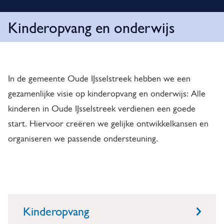
o
i
t
m
Kinderopvang en onderwijs
e
i
l
K
p
f
a
i
i
d
In de gemeente Oude IJsselstreek hebben we een
n
c
gezamenlijke visie op kinderopvang en onderwijs: Alle
a
d
kinderen in Oude IJsselstreek verdienen een goede
t
start. Hiervoor creëren we gelijke ontwikkelkansen en
e
organiseren we passende ondersteuning.
i
r
e
o
O
p
n
v
Kinderopvang
d