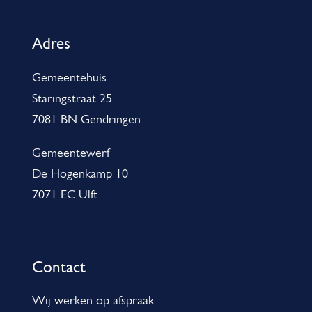
l
g
Adres
e
Gemeentehuis
m
Staringstraat 25
e
7081 BN Gendringen
n
e
Gemeentewerf
De Hogenkamp 10
i
7071 EC Ulft
n
f
o
Contact
r
m
Wij werken op afspraak