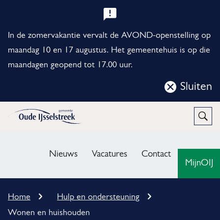
B
e
In de zomervakantie vervalt de AVOND-openstelling op
l
maandag 10 en 17 augustus. Het gemeentehuis is op die
maandagen geopend tot 17.00 uur.
a
n
Sluiten
Sluit
g
deze
r
notificatie
Open
Zoek
i
M
j
e
Nieuws
Vacatures
Contact
MijnOIJ
k
n
e
u
K
Home
Hulp en ondersteuning
n
r
Wonen en huishouden
u