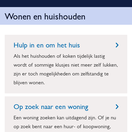
o
i
t
m
Wonen en huishouden
e
i
l
W
O
p
f
a
n
o
i
d
Hulp in en om het huis
d
n
c
Als het huishouden of koken tijdelijk lastig
e
a
e
wordt of sommige klusjes niet meer zelf lukken,
r
t
n
zijn er toch mogelijkheden om zelfstandig te
w
i
blijven wonen.
e
e
e
n
r
Op zoek naar een woning
h
p
Een woning zoeken kan uitdagend zijn. Of je nu
u
e
op zoek bent naar een huur- of koopwoning,