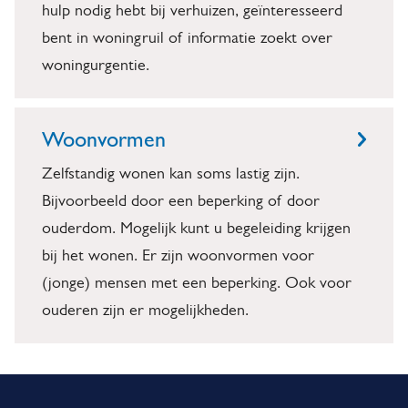
n
i
hulp nodig hebt bij verhuizen, geïnteresseerd
s
bent in woningruil of informatie zoekt over
woningurgentie.
h
o
Woonvormen
u
Zelfstandig wonen kan soms lastig zijn.
d
Bijvoorbeeld door een beperking of door
e
ouderdom. Mogelijk kunt u begeleiding krijgen
n
bij het wonen. Er zijn woonvormen voor
(jonge) mensen met een beperking. Ook voor
ouderen zijn er mogelijkheden.
A