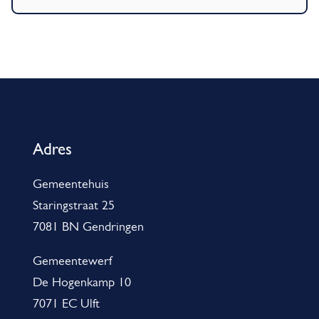
r
v
e
r
A
s
l
l
g
a
Adres
e
g
Gemeentehuis
k
m
Staringstraat 25
l
e
7081 BN Gendringen
a
n
c
e
Gemeentewerf
h
De Hogenkamp 10
i
t
7071 EC Ulft
n
e