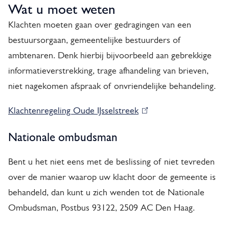
Wat u moet weten
i
e
Klachten moeten gaan over gedragingen van een
r
bestuursorgaan, gemeentelijke bestuurders of
ambtenaren. Denk hierbij bijvoorbeeld aan gebrekkige
informatieverstrekking, trage afhandeling van brieven,
niet nagekomen afspraak of onvriendelijke behandeling.
Klachtenregeling Oude IJsselstreek
(
l
Nationale ombudsman
i
n
Bent u het niet eens met de beslissing of niet tevreden
k
over de manier waarop uw klacht door de gemeente is
i
behandeld, dan kunt u zich wenden tot de Nationale
s
Ombudsman, Postbus 93122, 2509 AC Den Haag.
e