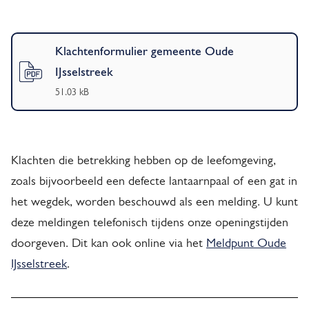
e
i
K
x
l
Klachtenformulier gemeente Oude
s
a
t
IJsselstreek
e
c
(
PDF
-
)
51.03 kB
e
x
h
r
t
t
e
n
Klachten die betrekking hebben op de leefomgeving,
e
n
)
zoals bijvoorbeeld een defecte lantaarnpaal of een gat in
r
f
het wegdek, worden beschouwd als een melding. U kunt
o
n
deze meldingen telefonisch tijdens onze openingstijden
r
doorgeven. Dit kan ook online via het
Meldpunt Oude
)
m
IJsselstreek
.
u
l