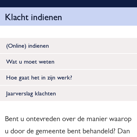
o
i
t
m
Klacht indienen
e
i
l
K
p
f
a
l
O
i
d
(Online) indienen
p
a
c
Wat u moet weten
d
a
c
e
t
Hoe gaat het in zijn werk?
h
z
i
t
Jaarverslag klachten
e
e
i
p
n
a
A
Bent u ontevreden over de manier waarop
d
g
l
u door de gemeente bent behandeld? Dan