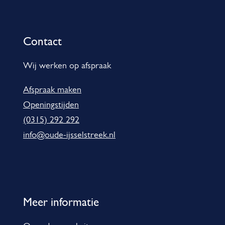
n
f
b
o
Contact
e
r
h
m
Wij werken op afspraak
a
a
n
Afspraak maken
t
d
Openingstijden
e
i
(0315) 292 292
l
e
info@oude-ijsselstreek.nl
i
n
g
2
Meer informatie
0
2