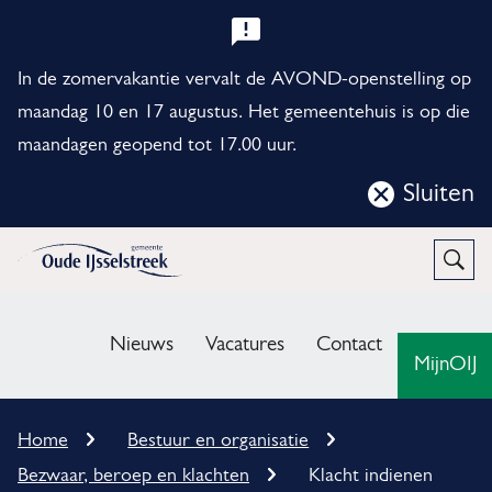
B
e
In de zomervakantie vervalt de AVOND-openstelling op
l
maandag 10 en 17 augustus. Het gemeentehuis is op die
maandagen geopend tot 17.00 uur.
a
n
Sluiten
Sluit
g
deze
r
notificatie
Open
Zoek
i
M
j
e
Nieuws
Vacatures
Contact
MijnOIJ
k
n
e
u
K
Home
Bestuur en organisatie
n
r
Bezwaar, beroep en klachten
Klacht indienen
u