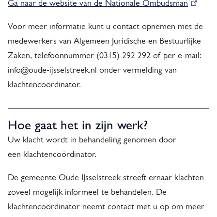
Ga naar de website van de Nationale Ombudsman
(
x
l
t
Voor meer informatie kunt u contact opnemen met de
i
e
medewerkers van Algemeen Juridische en Bestuurlijke
n
r
Zaken, telefoonnummer (0315) 292 292 of per e-mail:
k
n
info@oude-ijsselstreek.nl onder vermelding van
i
)
klachtencoördinator.
s
e
x
Hoe gaat het in zijn werk?
t
Uw klacht wordt in behandeling genomen door
e
een klachtencoördinator.
r
De gemeente Oude IJsselstreek streeft ernaar klachten
n
zoveel mogelijk informeel te behandelen. De
)
klachtencoördinator neemt contact met u op om meer