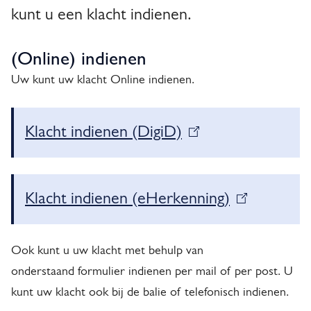
i
i
g
kunt u een klacht indienen.
e
n
e
a
m
n
(Online) indienen
e
e
Uw kunt uw klacht Online indienen.
e
n
n
Klacht indienen (DigiD)
(
l
i
Klacht indienen (eHerkenning)
(
n
l
k
Ook kunt u uw klacht met behulp van
i
i
onderstaand formulier indienen per mail of per post. U
n
kunt uw klacht ook bij de balie of telefonisch indienen.
s
k