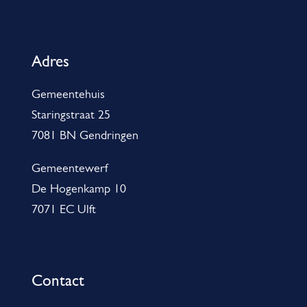
A
l
g
Adres
e
Gemeentehuis
m
Staringstraat 25
e
7081 BN Gendringen
n
e
Gemeentewerf
De Hogenkamp 10
i
7071 EC Ulft
n
f
o
Contact
r