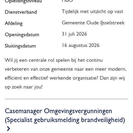
e
Opleidingsniveau
HBO
c
x
Dienstverband
Tijdelijk met uitzicht op vast
a
t
Afdeling
Gemeente Oude IJsselstreek
t
e
Openingsdatum
31 juli 2026
r
u
Sluitingsdatum
n
16 augustus 2026
r
)
e
Wil jij een centrale rol spelen bij het continu
o
verbeteren van onze gemeente naar een meer modern,
v
efficiënt en effectief werkende organisatie? Dan zijn wij
op zoek naar jou!
e
r
z
Casemanager Omgevingsvergunningen
(Specialist gebruiksmelding brandveiligheid)
i
c