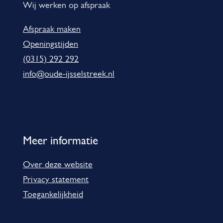
m
Wij werken op afspraak
a
Afspraak maken
t
Openingstijden
i
(0315) 292 292
e
info@oude-ijsselstreek.nl
Meer informatie
Over deze website
Privacy statement
Toegankelijkheid