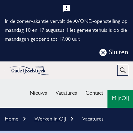
B
e
In de zomervakantie vervalt de AVOND-openstelling op
l
maandag 10 en 17 augustus. Het gemeentehuis is op die
maandagen geopend tot 17.00 uur.
a
n
Sluiten
Sluit
g
deze
r
notificatie
Open
Zoek
i
M
j
e
Nieuws
Vacatures
Contact
MijnOIJ
k
n
e
u
K
Home
Werken in OIJ
Vacatures
n
r
u