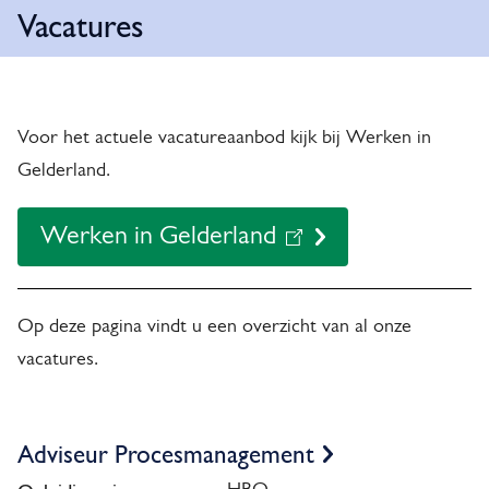
o
Vacatures
i
t
m
e
V
i
l
p
a
f
a
Voor het actuele vacatureaanbod kijk bij Werken in
i
c
d
Gelderland.
c
a
a
Werken in Gelderland
t
(
t
u
l
i
i
r
Op deze pagina vindt u een overzicht van al onze
e
n
vacatures.
e
k
s
i
V
Adviseur Procesmanagement
s
a