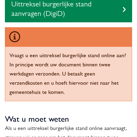
Uittreksel burgerlijke stand
i
aanvragen (DigiD)
j
k
e
Vraagt u een uittreksel burgerlijke stand online aan?
s
In principe wordt uw document binnen twee
t
werkdagen verzonden. U betaalt geen
a
verzendkosten en u hoeft hiervoor niet naar het
gemeentehuis te komen.
n
d
Wat u moet weten
Als u een uittreksel burgerlijke stand online aanvraagt,