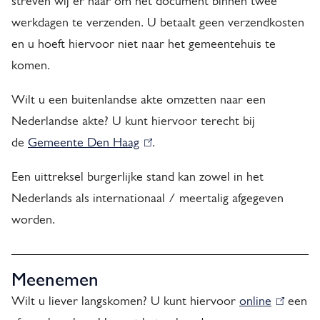
streven wij er naar om het document binnen twee
werkdagen te verzenden. U betaalt geen verzendkosten
en u hoeft hiervoor niet naar het gemeentehuis te
komen.
Wilt u een buitenlandse akte omzetten naar een
Nederlandse akte? U kunt hiervoor terecht bij
de
Gemeente Den Haag
(
.
l
Een uittreksel burgerlijke stand kan zowel in het
i
Nederlands als internationaal / meertalig afgegeven
n
worden.
k
i
s
Meenemen
e
Wilt u liever langskomen? U kunt hiervoor
online
(
een
x