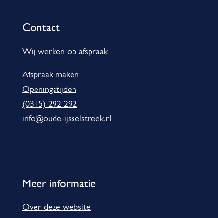
f
o
Contact
r
m
Wij werken op afspraak
a
Afspraak maken
t
Openingstijden
i
(0315) 292 292
e
info@oude-ijsselstreek.nl
Meer informatie
Over deze website