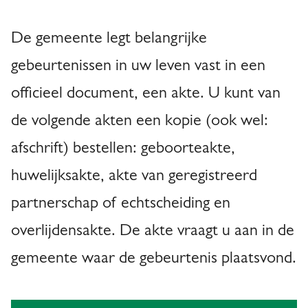
e
e
k
A
De gemeente legt belangrijke
p
l
s
gebeurtenissen in uw leven vast in een
a
g
e
g
officieel document, een akte. U kunt van
e
l
i
de volgende akten een kopie (ook wel:
m
b
n
afschrift) bestellen: geboorteakte,
e
a
u
huwelijksakte, akte van geregistreerd
e
r
n
partnerschap of echtscheiding en
g
overlijdensakte. De akte vraagt u aan in de
e
gemeente waar de gebeurtenis plaatsvond.
r
l