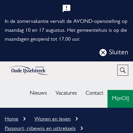
B
e
In de zomervakantie vervalt de AVOND-openstelling op
l
maandag 10 en 17 augustus. Het gemeentehuis is op die
maandagen geopend tot 17.00 uur.
a
n
Sluiten
Sluit
g
deze
r
notificatie
Open
Zoek
i
M
j
e
Nieuws
Vacatures
Contact
MijnOIJ
k
n
e
u
K
Home
Wonen en leven
n
r
Paspoort, rijbewijs en uittreksels
u