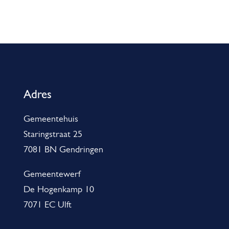
A
l
g
Adres
e
Gemeentehuis
m
Staringstraat 25
e
7081 BN Gendringen
n
e
Gemeentewerf
De Hogenkamp 10
i
7071 EC Ulft
n