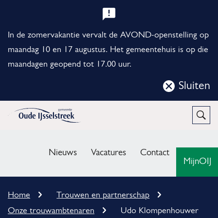
B
e
In de zomervakantie vervalt de AVOND-openstelling op
l
maandag 10 en 17 augustus. Het gemeentehuis is op die
maandagen geopend tot 17.00 uur.
a
n
Sluiten
Sluit
g
deze
r
notificatie
Open
Zoek
i
M
j
e
Nieuws
Vacatures
Contact
MijnOIJ
k
n
e
u
K
Home
Trouwen en partnerschap
n
r
Onze trouwambtenaren
Udo Klompenhouwer
u