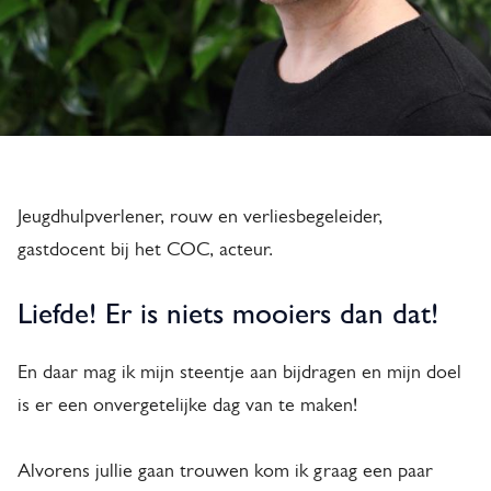
n
h
o
u
w
e
Jeugdhulpverlener, rouw en verliesbegeleider,
gastdocent bij het COC, acteur.
r
Liefde! Er is niets mooiers dan dat!
En daar mag ik mijn steentje aan bijdragen en mijn doel
is er een onvergetelijke dag van te maken!
Alvorens jullie gaan trouwen kom ik graag een paar