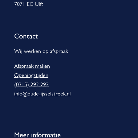
7071 EC Ulft
n
f
o
Contact
r
m
Wij werken op afspraak
a
Afspraak maken
t
Openingstijden
i
(0315) 292 292
e
info@oude-ijsselstreek.nl
Meer informatie