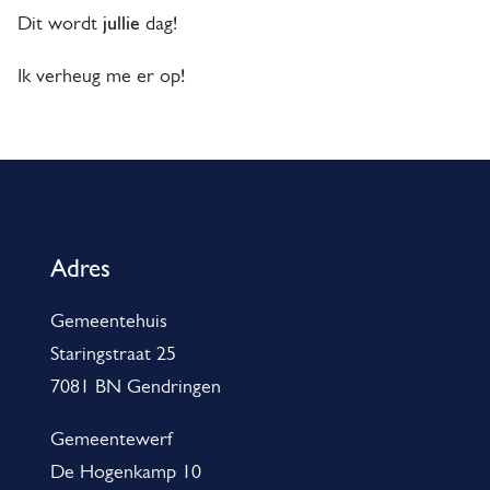
jullie
Dit wordt
dag!
Ik verheug me er op!
A
l
g
Adres
e
Gemeentehuis
m
Staringstraat 25
e
7081 BN Gendringen
n
e
Gemeentewerf
De Hogenkamp 10
i