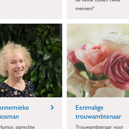
de liefde tussen twee
mensen?'
Annemieke
Eenmalige
Bosman
trouwambtenaar
Humor, oprechte
Trouwambtenaar voor