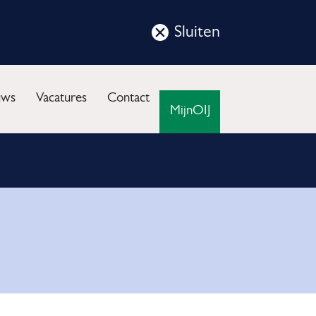
Sluiten
Sluit
deze
nu
notificatie
uws
Vacatures
Contact
MijnOIJ