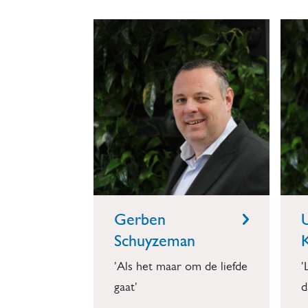
trouwambtenaren
Trouwambtenaren
in
Oude
IJsselstreek
Gerben
Schuyzeman
'Als het maar om de liefde
'
gaat'
d