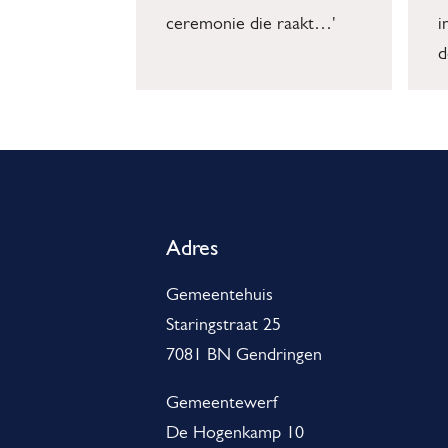
ceremonie die raakt…'
i
d
A
l
g
Adres
e
Gemeentehuis
m
Staringstraat 25
e
7081 BN Gendringen
n
Gemeentewerf
e
De Hogenkamp 10