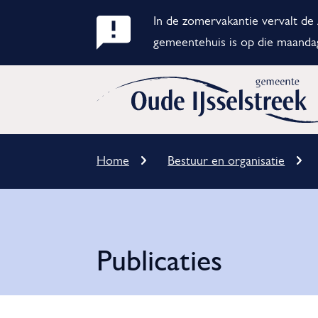
In de zomervakantie vervalt d
Belangrijke
gemeentehuis is op die maanda
notificatie
Home
Bestuur en organisatie
Kruimelpad
Publicaties
Onderwerpen
Publicaties