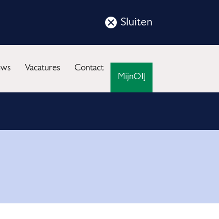
Sluiten
Sluit
deze
nu
notificatie
uws
Vacatures
Contact
MijnOIJ