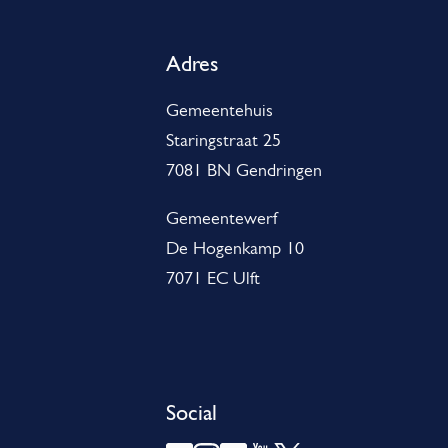
l
g
Adres
e
Gemeentehuis
m
Staringstraat 25
e
7081 BN Gendringen
n
Gemeentewerf
e
De Hogenkamp 10
7071 EC Ulft
i
n
f
o
Social
r