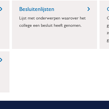
Besluitenlijsten
Lijst met onderwerpen waarover het
O
college een besluit heeft genomen.
g
z
g