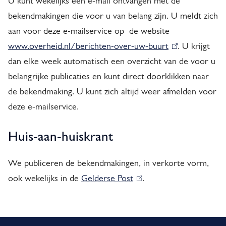
U kunt wekelijks een e-mail ontvangen met de
e
bekendmakingen die voor u van belang zijn. U meldt zich
x
aan voor deze e-mailservice op de website
www.overheid.nl/berichten-over-uw-buurt
(
. U krijgt
t
dan elke week automatisch een overzicht van de voor u
l
e
belangrijke publicaties en kunt direct doorklikken naar
i
r
de bekendmaking. U kunt zich altijd weer afmelden voor
n
deze e-mailservice.
k
n
i
)
Huis-aan-huiskrant
s
e
We publiceren de bekendmakingen, in verkorte vorm,
x
ook wekelijks in de
Gelderse Post
(
.
t
l
e
i
r
A
n