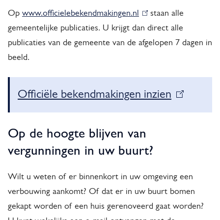
i
Op
www.officielebekendmakingen.nl
(
staan alle
n
gemeentelijke publicaties. U krijgt dan direct alle
l
g
publicaties van de gemeente van de afgelopen 7 dagen in
i
e
beeld.
n
k
n
i
Officiële bekendmakingen inzien
(
s
l
e
Op de hoogte blijven van
x
i
t
vergunningen in uw buurt?
n
e
k
r
Wilt u weten of er binnenkort in uw omgeving een
n
i
verbouwing aankomt? Of dat er in uw buurt bomen
)
gekapt worden of een huis gerenoveerd gaat worden?
s