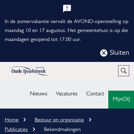
B
e
In de zomervakantie vervalt de AVOND-openstelling op
l
maandag 10 en 17 augustus. Het gemeentehuis is op die
maandagen geopend tot 17.00 uur.
a
n
Sluiten
Sluit
g
deze
r
notificatie
Open
Zoek
i
M
j
e
Nieuws
Vacatures
Contact
MijnOIJ
k
n
e
u
K
Home
Bestuur en organisatie
n
r
Publicaties
Bekendmakingen
u