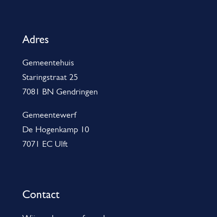
n
k
l
)
i
g
Adres
s
e
e
Gemeentehuis
m
x
Staringstraat 25
e
t
7081 BN Gendringen
n
e
r
e
Gemeentewerf
n
De Hogenkamp 10
i
)
7071 EC Ulft
n
f
o
Contact
r