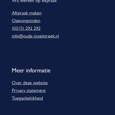
m
Wij werken op afspraak
a
Afspraak maken
t
Openingstijden
i
(0315) 292 292
e
info@oude-ijsselstreek.nl
Meer informatie
Over deze website
Privacy statement
Toegankelijkheid