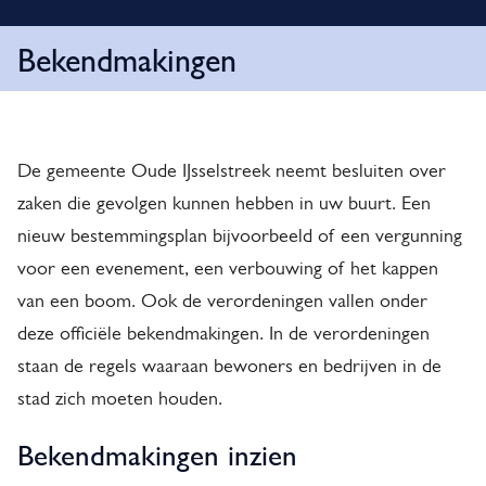
o
i
t
m
Bekendmakingen
e
i
l
B
p
f
a
e
i
d
De gemeente Oude IJsselstreek neemt besluiten over
k
c
zaken die gevolgen kunnen hebben in uw buurt. Een
a
e
nieuw bestemmingsplan bijvoorbeeld of een vergunning
t
voor een evenement, een verbouwing of het kappen
n
van een boom. Ook de verordeningen vallen onder
i
d
deze officiële bekendmakingen. In de verordeningen
e
m
staan de regels waaraan bewoners en bedrijven in de
a
stad zich moeten houden.
k
Bekendmakingen inzien