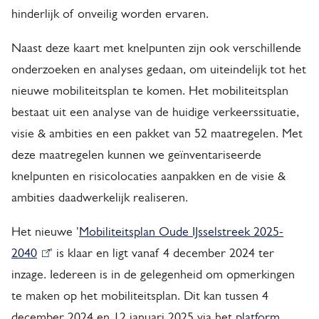
e
hinderlijk of onveilig worden ervaren.
i
Naast deze kaart met knelpunten zijn ook verschillende
t
onderzoeken en analyses gedaan, om uiteindelijk tot het
nieuwe mobiliteitsplan te komen. Het mobiliteitsplan
s
bestaat uit een analyse van de huidige verkeerssituatie,
p
visie & ambities en een pakket van 52 maatregelen. Met
l
deze maatregelen kunnen we geïnventariseerde
knelpunten en risicolocaties aanpakken en de visie &
a
ambities daadwerkelijk realiseren.
n
Het nieuwe '
Mobiliteitsplan Oude IJsselstreek 2025-
2040
(
' is klaar en ligt vanaf 4 december 2024 ter
inzage. Iedereen is in de gelegenheid om opmerkingen
l
te maken op het mobiliteitsplan. Dit kan tussen 4
i
december 2024 en 12 januari 2025 via het
n
platform