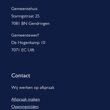
e
t
Gemeentehuis
m
e
Staringstraat 25
e
r
7081 BN Gendringen
n
n
)
e
Gemeentewerf
De Hogenkamp 10
i
7071 EC Ulft
n
f
o
Contact
r
m
Wij werken op afspraak
a
Afspraak maken
t
Openingstijden