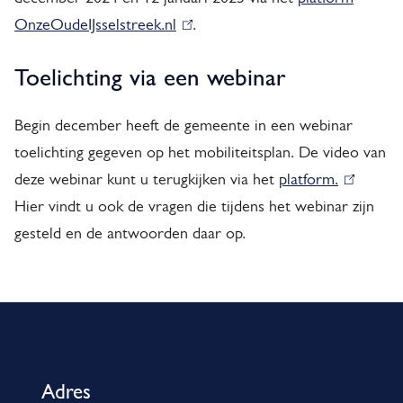
OnzeOudeIJsselstreek.nl
k
(
.
i
l
Toelichting via een webinar
s
i
e
n
Begin december heeft de gemeente in een webinar
x
k
toelichting gegeven op het mobiliteitsplan. De video van
t
i
deze webinar kunt u terugkijken via het
platform.
(
e
s
Hier vindt u ook de vragen die tijdens het webinar zijn
l
r
e
gesteld en de antwoorden daar op.
i
n
x
n
)
t
k
e
A
i
r
s
l
n
e
g
)
Adres
x