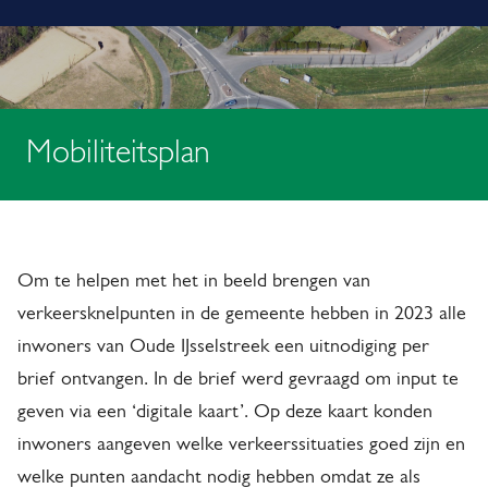
o
i
t
m
e
i
l
p
f
a
Mobiliteitsplan
i
d
c
M
a
o
t
Om te helpen met het in beeld brengen van
b
i
verkeersknelpunten in de gemeente hebben in 2023 alle
i
e
inwoners van Oude IJsselstreek een uitnodiging per
brief ontvangen. In de brief werd gevraagd om input te
l
geven via een ‘digitale kaart’. Op deze kaart konden
i
inwoners aangeven welke verkeerssituaties goed zijn en
t
welke punten aandacht nodig hebben omdat ze als