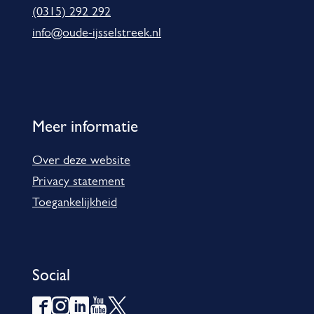
i
(0315) 292 292
e
info@oude-ijsselstreek.nl
Meer informatie
Over deze website
Privacy statement
Toegankelijkheid
Social
F
I
L
Y
X