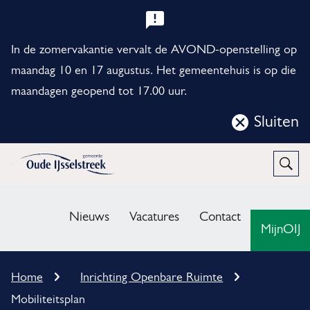
B
e
In de zomervakantie vervalt de AVOND-openstelling op
l
maandag 10 en 17 augustus. Het gemeentehuis is op die
maandagen geopend tot 17.00 uur.
a
n
Sluiten
Sluit
g
deze
r
notificatie
Open
Zoek
i
M
j
e
Nieuws
Vacatures
Contact
MijnOIJ
k
n
e
u
K
Home
Inrichting Openbare Ruimte
n
r
Mobiliteitsplan
u