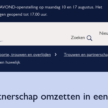
e AVOND-openstelling op maandag 10 en 17 augustus. Het
gen geopend tot 17.00 uur.
Me
Nie
Zoeken
Open
orte, trouwen en overlijden
Trouwen en partnerscha
en huwelijk
tnerschap omzetten in een