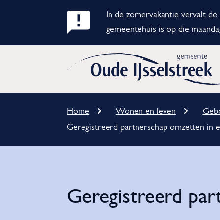
In de zomervakantie vervalt d
Belangrijke
gemeentehuis is op die maanda
notificatie
Home
Wonen en leven
Gebo
Kruimelpad
Geregistreerd partnerschap omzetten in e
Geregistreerd par