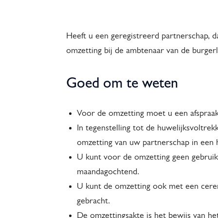
Geregistreerd
partnerschap
Heeft u een geregistreerd partnerschap, d
omzetting bij de ambtenaar van de burgerl
omzetten
Goed om te weten
in
Voor de omzetting moet u een afspraak
een
In tegenstelling tot de huwelijksvoltrek
omzetting van uw partnerschap in een h
huwelijk
U kunt voor de omzetting geen gebru
maandagochtend.
U kunt de omzetting ook met een cere
gebracht.
De omzettingsakte is het bewijs van he