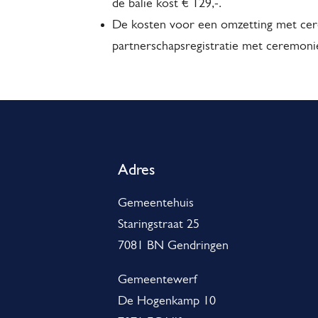
de balie kost € 129,-.
De kosten voor een omzetting met cerem
partnerschapsregistratie met ceremonie
A
l
g
Adres
e
Gemeentehuis
m
Staringstraat 25
e
7081 BN Gendringen
n
Gemeentewerf
e
De Hogenkamp 10