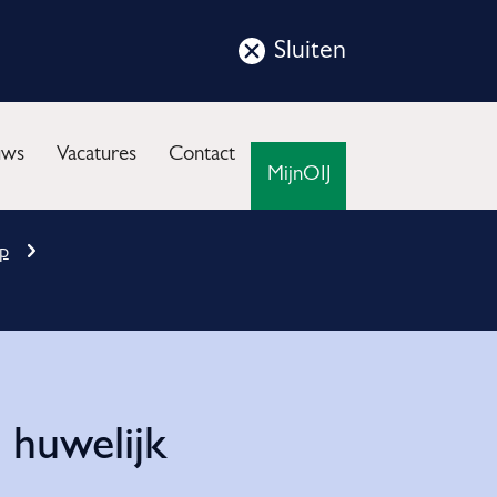
Sluiten
Sluit
deze
nu
notificatie
uws
Vacatures
Contact
MijnOIJ
p
 huwelijk