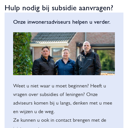
v
Hulp nodig bij subsidie aanvragen?
i
o
n
H
Onze inwonersadviseurs helpen u verder.
k
u
o
i
l
r
s
p
V
e
n
x
e
o
t
d
r
e
i
e
r
g
Weet u niet waar u moet beginnen? Heeft u
n
n
b
vragen over subsidies of leningen? Onze
)
i
i
adviseurs komen bij u langs, denken met u mee
j
en wijzen u de weg.
g
s
Ze kunnen u ook in contact brengen met de
i