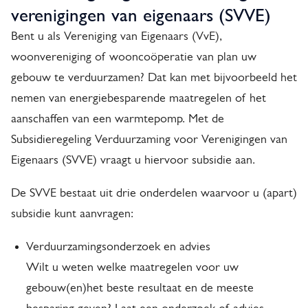
i
verenigingen van eigenaars (SVVE)
p
e
Bent u als Vereniging van Eigenaars (VvE),
a
woonvereniging of wooncoöperatie van plan uw
r
g
gebouw te verduurzamen? Dat kan met bijvoorbeeld het
e
i
nemen van energiebesparende maatregelen of het
g
n
aanschaffen van een warmtepomp. Met de
a
e
Subsidieregeling Verduurzaming voor Verenigingen van
Eigenaars (SVVE) vraagt u hiervoor subsidie aan.
l
i
De SVVE bestaat uit drie onderdelen waarvoor u (apart)
subsidie kunt aanvragen:
n
g
Verduurzamingsonderzoek en advies
Wilt u weten welke maatregelen voor uw
V
gebouw(en)het beste resultaat en de meeste
e