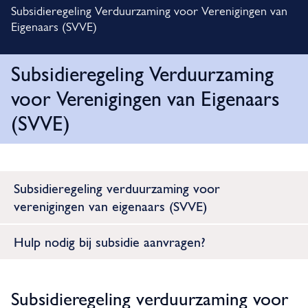
o
i
Subsidieregeling Verduurzaming voor Verenigingen van
t
m
Eigenaars (SVVE)
e
i
l
Subsidieregeling Verduurzaming
p
f
a
voor Verenigingen van Eigenaars
i
d
(SVVE)
c
a
S
t
u
O
Subsidieregeling verduurzaming voor
i
p
verenigingen van eigenaars (SVVE)
b
e
d
s
Hulp nodig bij subsidie aanvragen?
e
i
z
d
Subsidieregeling verduurzaming voor
e