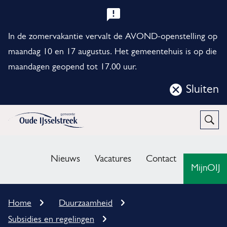
B
e
In de zomervakantie vervalt de AVOND-openstelling op
l
maandag 10 en 17 augustus. Het gemeentehuis is op die
maandagen geopend tot 17.00 uur.
a
n
Sluiten
Sluit
g
deze
r
notificatie
Open
Zoek
i
M
j
e
Nieuws
Vacatures
Contact
MijnOIJ
k
n
e
u
K
Home
Duurzaamheid
n
r
Subsidies en regelingen
u