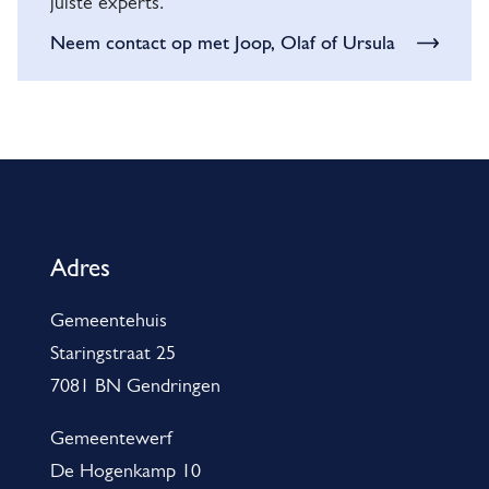
u
juiste experts.
b
n
Neem contact op met Joop, Olaf of Ursula
s
g
i
e
d
n
i
A
e
v
l
a
a
g
a
Adres
n
e
n
Gemeentehuis
v
m
E
Staringstraat 25
r
e
i
7081 BN Gendringen
a
n
g
g
e
Gemeentewerf
e
e
De Hogenkamp 10
i