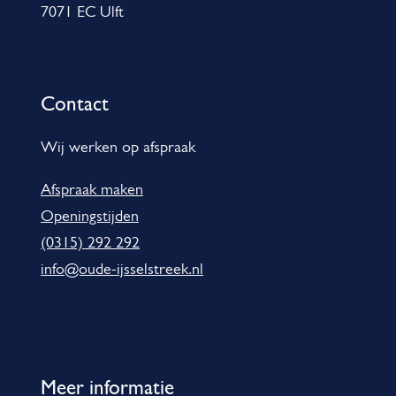
n
n
7071 EC Ulft
n
?
a
f
a
o
Contact
r
r
s
m
Wij werken op afspraak
a
(
Afspraak maken
t
S
Openingstijden
i
(0315) 292 292
V
e
info@oude-ijsselstreek.nl
V
E
)
Meer informatie