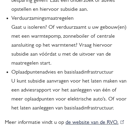
besparing geven? Laat een onderzoek of advies
r
opstellen en hiervoor subsidie aan.
Verduurzamingsmaatregelen
d
Gaat u isoleren? Of verduurzaamt u uw gebouw(en)
u
met een warmtepomp, zonneboiler of centrale
u
aansluiting op het warmtenet? Vraag hiervoor
subsidie aan vóórdat u met de uitvoer van de
r
maatregelen start.
z
Oplaadpuntenadvies en basislaadinfrastructuur
a
U kunt subsidie aanvragen voor het laten maken van
m
een adviesrapport vor het aanleggen van één of
meer oplaadpunten voor elektrische auto’s. Of voor
i
het laten aanleggen van basislaadinfrastructuur.
n
Meer informatie vindt u op
de website van de RVO.
(
g
l