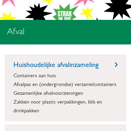
o
i
t
m
e
i
l
p
Afval
f
a
i
d
A
O
c
n
f
a
Huishoudelijke afvalinzameling
d
v
t
Containers aan huis
e
i
a
Afvalpas en (ondergrondse) verzamelcontainers
r
e
l
Gezamenlijke afvalvoorzieningen
w
Zakken voor plastic verpakkingen, blik en
e
drinkpakken
r