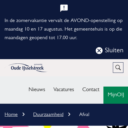
B
e
In de zomervakantie vervalt de AVOND-openstelling op
l
maandag 10 en 17 augustus. Het gemeentehuis is op die
maandagen geopend tot 17.00 uur.
a
n
Sluiten
Sluit
g
deze
r
notificatie
Open
Zoek
i
M
j
e
Nieuws
Vacatures
Contact
MijnOIJ
k
n
e
u
K
Home
Duurzaamheid
Afval
n
r
u