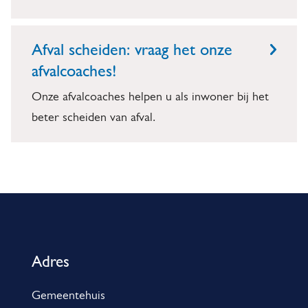
Afval scheiden: vraag het onze
afvalcoaches!
Onze afvalcoaches helpen u als inwoner bij het
beter scheiden van afval.
A
l
g
Adres
e
Gemeentehuis
m