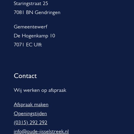
Staringstraat 25
e
7081 BN Gendringen
n
e
Gemeentewerf
De Hogenkamp 10
i
7071 EC Ulft
n
f
o
Contact
r
m
Wij werken op afspraak
a
Afspraak maken
t
Openingstijden
i
(0315) 292 292
e
info@oude-ijsselstreek.nl