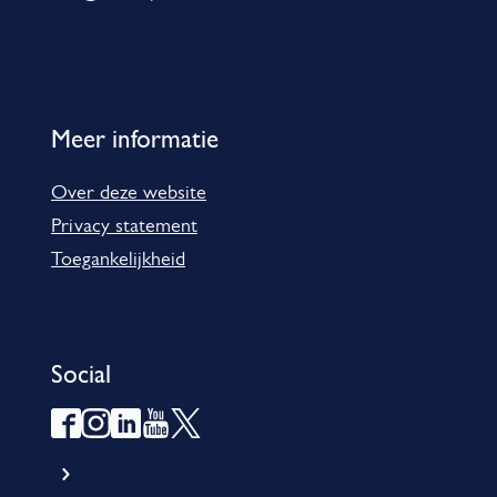
Meer informatie
Over deze website
Privacy statement
Toegankelijkheid
Social
F
I
L
Y
X
a
n
i
o
G
o
c
s
n
u
e