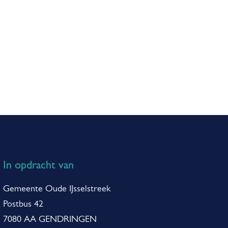
In opdracht van
Gemeente Oude IJsselstreek
Postbus 42
7080 AA GENDRINGEN