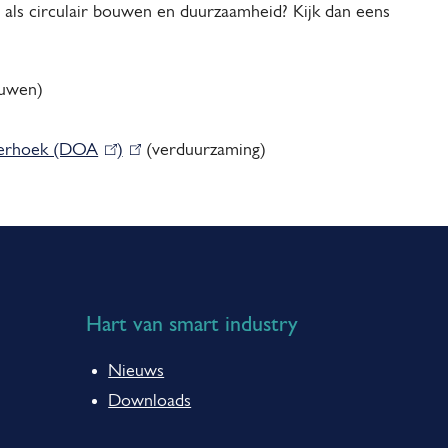
’s als circulair bouwen en duurzaamheid? Kijk dan eens
)
ouwen)
erhoek (DOA
(
)
(
(verduurzaming)
l
l
i
i
n
n
k
k
i
i
Hart van smart industry
s
s
e
e
Nieuws
x
x
Downloads
t
t