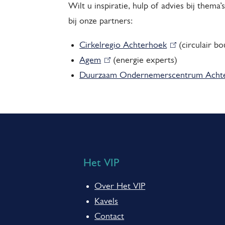
Wilt u inspiratie, hulp of advies bij thema
bij onze partners:
Cirkelregio Achterhoek
(
(circulair b
Agem
(
(energie experts)
l
Duurzaam Ondernemerscentrum Acht
l
i
i
n
n
k
A
k
i
i
s
l
s
e
g
Het VIP
e
x
e
x
t
Over Het VIP
m
t
e
Kavels
e
r
e
Contact