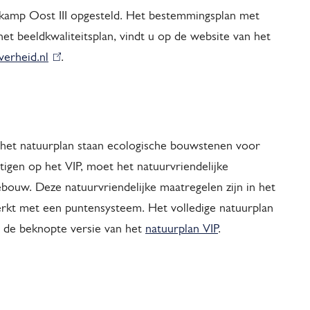
skamp Oost III opgesteld. Het bestemmingsplan met
t beeldkwaliteitsplan, vindt u o
p de website van het
erheid.nl
(
.
l
i
n
k
n het natuurplan staan ecologische bouwstenen voor
i
estigen op het VIP, moet het natuurvriendelijke
s
ebouw. Deze natuurvriendelijke maatregelen zijn in het
e
rkt met een puntensysteem. Het volledige natuurplan
x
s de beknopte versie van het
natuurplan VIP
.
t
e
r
n