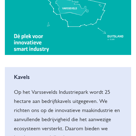
t
r
i
e
p
a
r
H
k
Kavels
o
(
o
Op het Varssevelds Industriepark wordt 25
V
hectare aan bedrijfskavels uitgegeven. We
f
I
richten ons op de innovatieve maakindustrie en
d
P
aanvullende bedrijvigheid die het aanwezige
b
)
ecosysteem versterkt. Daarom bieden we