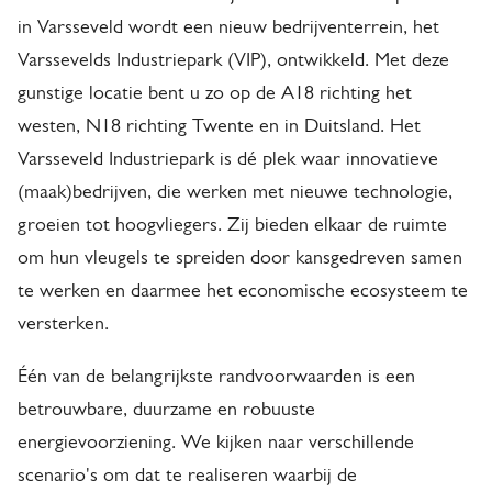
i
c
in Varsseveld wordt een nieuw bedrijventerrein, het
Varssevelds Industriepark (VIP), ontwikkeld. Met deze
p
h
gunstige locatie bent u zo op de A18 richting het
t
westen, N18 richting Twente en in Duitsland. Het
o
Varsseveld Industriepark is dé plek waar innovatieve
v
(maak)bedrijven, die werken met nieuwe technologie,
e
groeien tot hoogvliegers. Zij bieden elkaar de ruimte
r
om hun vleugels te spreiden door kansgedreven samen
te werken en daarmee het economische ecosysteem te
h
versterken.
e
t
Één van de belangrijkste randvoorwaarden is een
betrouwbare, duurzame en robuuste
V
energievoorziening. We kijken naar verschillende
a
scenario's om dat te realiseren waarbij de