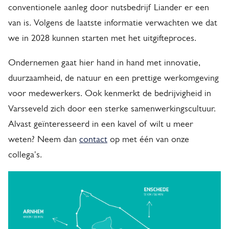
r
conventionele aanleg door nutsbedrijf Liander er een
s
van is. Volgens de laatste informatie verwachten we dat
s
we in 2028 kunnen starten met het uitgifteproces.
e
Ondernemen gaat hier hand in hand met innovatie,
v
duurzaamheid, de natuur en een prettige werkomgeving
e
voor medewerkers. Ook kenmerkt de bedrijvigheid in
l
Varsseveld zich door een sterke samenwerkingscultuur.
d
Alvast geïnteresseerd in een kavel of wilt u meer
weten? Neem dan
contact
op met één van onze
I
collega's.
n
d
u
s