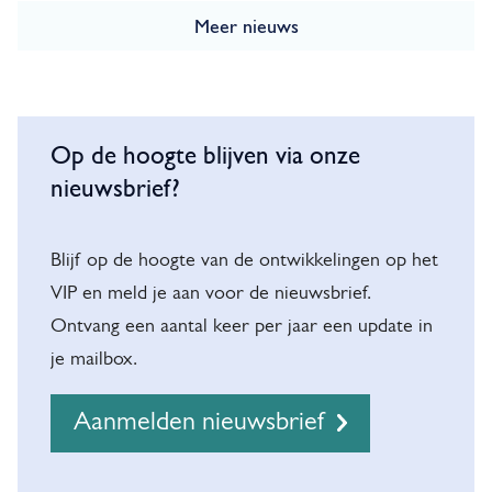
Meer nieuws
N
i
Op de hoogte blijven via onze
nieuwsbrief?
e
u
Blijf op de hoogte van de ontwikkelingen op het
w
VIP en meld je aan voor de nieuwsbrief.
s
Ontvang een aantal keer per jaar een update in
b
je mailbox.
r
i
Aanmelden nieuwsbrief
e