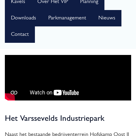
d
Kavels
Over Het VIP
Planning
i
Downloads
Parkmanagement
Nieuws
n
Contact
g
p
a
D
r
g
o
e
n
H
e
e
v
Het Varssevelds Industriepark
t
l
v
u
Naast het bestaande bedrijventerrein Hofskamp Oost II