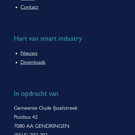
e
Contact
n
e
i
Hart van smart industry
n
Nieuws
f
Downloads
o
r
m
In opdracht van
a
t
Gemeente Oude IJsselstreek
i
Postbus 42
7080 AA GENDRINGEN
e