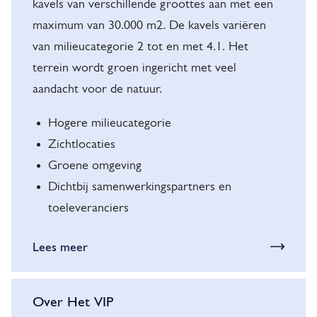
l
kavels van verschillende groottes aan met een
o
maximum van 30.000 m2. De kavels variëren
k
van milieucategorie 2 tot en met 4.1. Het
terrein wordt groen ingericht met veel
k
aandacht voor de natuur.
e
n
Hogere milieucategorie
Zichtlocaties
Groene omgeving
Dichtbij samenwerkingspartners en
toeleveranciers
Lees meer
Over Het VIP