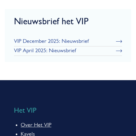
f
Nieuwsbrief het VIP
VIP December 2025: Nieuwsbrief
VIP April 2025: Nieuwsbrief
A
l
g
Het VIP
e
Over Het VIP
m
Kavels